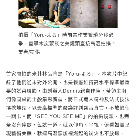
拍攝「Yoru-よる」時前置作業繁瑣分秒必
爭，直擊木炭蒙灰之美鏡頭直接高溫拍攝。
業者/提供
首家開拍的米其林品牌是「Yoru-よる」，本次片中紀
錄了他們從未對外公開、也是餐廳維持高水平標準最重
要的試菜環節，由創辦人Dennis親自作陣，帶領主廚
們像圓桌武士般集思廣益，將日式職人精神及法式技法
揉捻堆砌，以最高標準的嚴謹評判唇舌直言，不放過任
一關卡。而「SEE YOU SEE ME」的拍攝鏡頭，也完
全沒有停歇，每試一道，就以仰角、平視、俯看如實呈
現藝術美饌，就連高溫窯爐裡燃起的炭火也不放過，