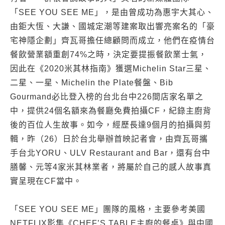
「SEE YOU SEE ME」，是由曾成功為惠宇大其心、
由鉅大恆、大謙、國城定潮等建案取出響亮案名的「豪
宅神隱企劃」齊瓦哥擔任總顧問而成立，他們在疫情台
餐飲營業額重創74%之時，決定要提振餐飲業士氣，
因此在《2020米其林指南》獲選Michelin Star三星、
二星、一星、Michelin the Plate餐盤、Bib
Gourmand必比登入榜的台北台中226間店家名單之
中，提供24個名額來為餐廳免費拍攝CF，紀錄主廚背
後的百位人生故事。如今，經歷長達9個月的拍攝與剪
輯，昨（26）日於台北舉辦首映記者會，由齊瓦哥攜
手台北YORU、ULV Restaurant and Bar，還有台中
膳馨、元等4家米其林業者，將屬於自己的感人故事真
實呈現在CF當中。
「SEE YOU SEE ME」團隊的風格，主要參考美國
NETFLIX影集《CHEF’S TABLE主廚的餐桌》與中國