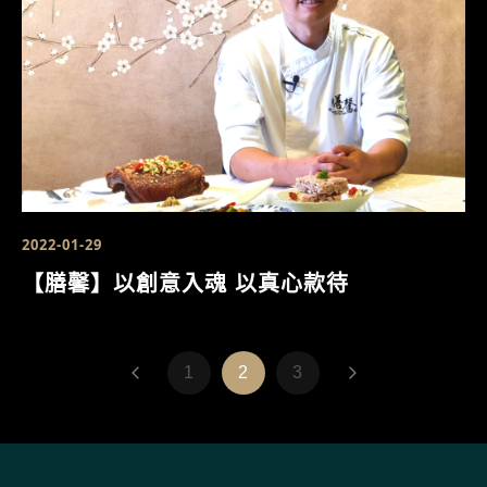
2022-01-29
【膳馨】以創意入魂 以真心款待
1
2
3