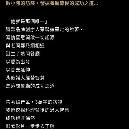
數小時的訪談，發掘餐廳背後的成功之道...
「他就是那個唯一」
膳馨品牌創辦人蔡馨誼堅定的說著⋯
濃情蜜意開啟一切起源
與老闆鄭乃綱相遇
誕生了這間餐廳
以愛為出發
以善去延伸
背後諾大經營智慧
是這間餐廳的成功之道
帶著錄音筆，3萬字的訪談
我們挖掘料理背後的過人智慧
成功絕非偶然
跟著影片一步步去了解