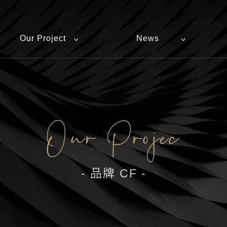
Our Project
News
Our Projec
- 品牌 CF -