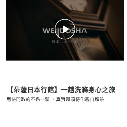
【朵薩日本行館】一趟洗滌身心之旅
用快門取的不過一瓢 ，真實還須待你親自體驗