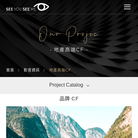
Our Projec
- 地產高端CF -
米其林餐飲CF
首頁
影音資訊
地產高端CF
地產高端CF
Project Catalog
品牌 CF