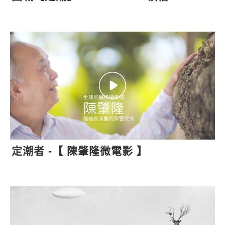
定潮者 -【 陳肇隆微電影 】