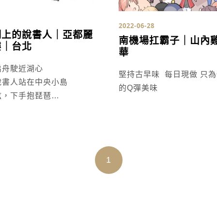
2022-06-28
湖上的說書人｜亞都麗
南機場扛霸子｜山內
樓｜台北
華
扁舟駛近湖心
堅持古早味 每日現做 只為做出純粹
說書人站在中央小島
的Q彈美味
弦，下手抱琵琶
寫著
香樓，號亞都
1