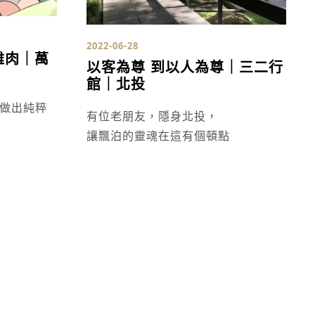
2022-06-28
雞肉｜萬
以客為尊 到以人為尊｜三二行
館｜北投
有位老朋友，隱身北投，
讓飄泊的靈魂在這有個頓點