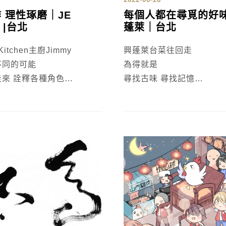
 理性琢磨｜JE
每個人都在尋覓的好
n |台北
蓬萊｜台北
itchen主廚Jimmy
興蓬萊台菜往回走
不同的可能
為得就是
來 詮釋各種角色
尋找古味 尋找記憶
ning主廚是現在進行式
料理與人的情感有致深連
 欣賞 品味