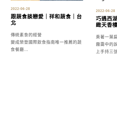
2022-06-28
2022-06-28
跟蔬食談戀愛｜祥和蔬食｜台
巧遇西
北
緻天香
傳統素食的經營
乘著一葉
變成榮登國際飲食指南唯一推薦的蔬
霧靄中的
食餐廳
上手持三
祥和力量
胸前名牌
凝聚來的是各行各業的回饋 名人的肯
字天，名
定