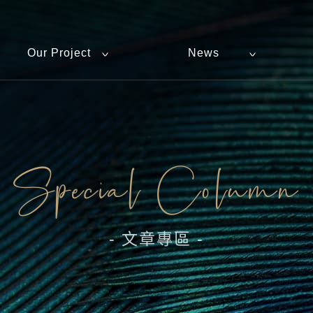
Our Project
News
Special Column
- 文章專區 -