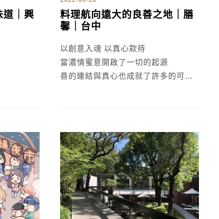
味道｜興
料理航向遠大的良善之地｜膳
馨｜台中
以創意入魂 以真心款待
當濃情蜜意開啟了一切的起源
善的連結與真心也成就了許多的可能
結
創新台式料理、挖掘傳統老台菜
以愛出發，更甚米其林光環！