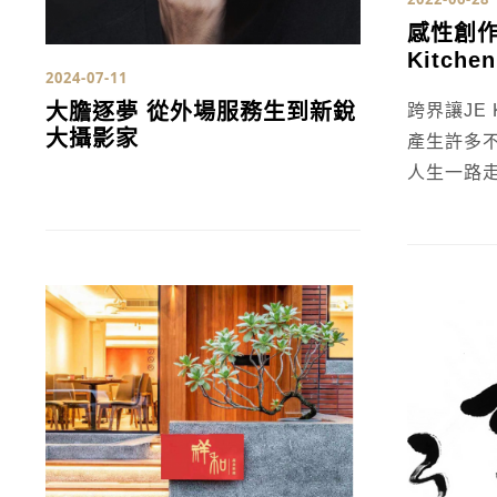
感性創作
Kitche
2024-07-11
大膽逐夢 從外場服務生到新銳
跨界讓JE K
大攝影家
產生許多
人生一路走
Finedi
讓人 驚豔